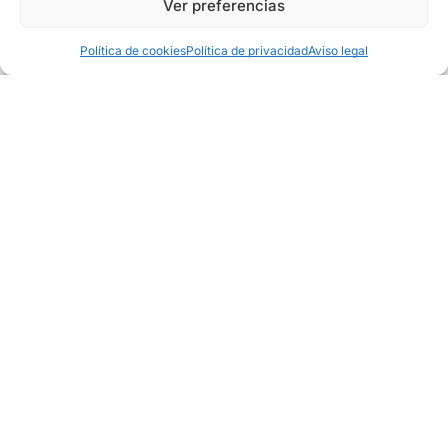
Ver preferencias
Frio
2.277,00
€
Añadir Al Carrito
1.517,80
€
Política de cookies
Política de privacidad
Aviso legal
Maquinaria Auxuliar
Acero inoxidable
Lavado
Mobiliario
Menaje
Super Ofertas
BUSCAR