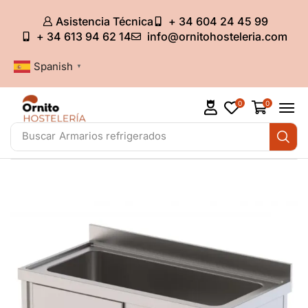
Asistencia Técnica
+ 34 604 24 45 99
+ 34 613 94 62 14
info@ornitohosteleria.com
Spanish
▼
0
0
Buscar
Armarios refrigerados