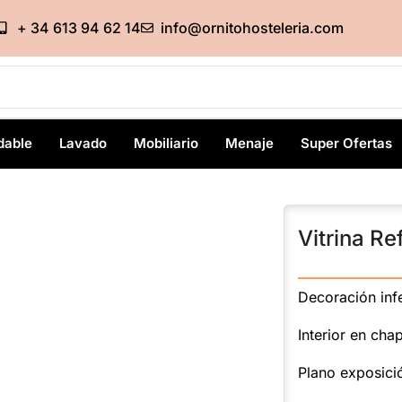
+ 34 613 94 62 14
info@ornitohosteleria.com
dable
Lavado
Mobiliario
Menaje
Super Ofertas
Vitrina Re
———————
Decoración inf
Interior en cha
Plano exposici