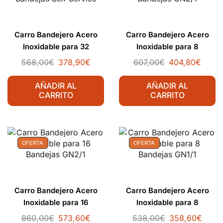
Carro Bandejero Acero
Carro Bandejero Acero
Inoxidable para 32
Inoxidable para 8
Bandejas Self Service
Bandejas GN2/1
568,00
€
378,90
€
607,00
€
404,80
€
AÑADIR AL
AÑADIR AL
CARRITO
CARRITO
OFERTA
OFERTA
Carro Bandejero Acero
Carro Bandejero Acero
Inoxidable para 16
Inoxidable para 8
Bandejas GN2/1
Bandejas GN1/1
860,00
€
573,60
€
538,00
€
358,60
€