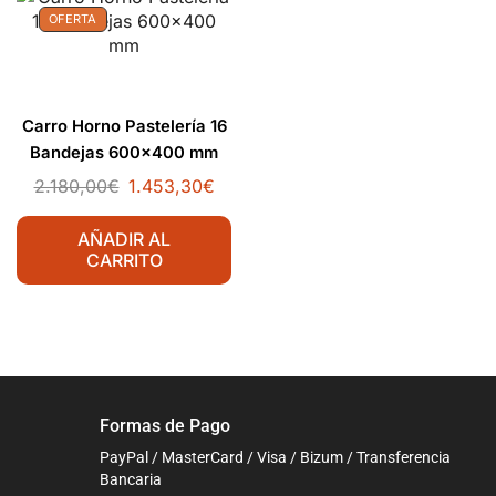
OFERTA
Carro Horno Pastelería 16
Bandejas 600×400 mm
2.180,00
€
1.453,30
€
AÑADIR AL
CARRITO
Formas de Pago
PayPal / MasterCard / Visa / Bizum / Transferencia
Bancaria