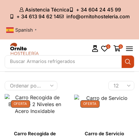
Asistencia Técnica
+ 34 604 24 45 99
+ 34 613 94 62 14
info@ornitohosteleria.com
Spanish
▼
0
0
Buscar
Armarios refrigerados
OFERTA
OFERTA
Carro Recogida de
Carro de Servicio