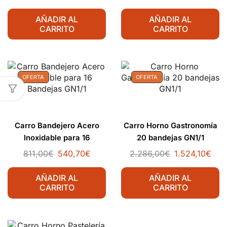
AÑADIR AL
AÑADIR AL
CARRITO
CARRITO
OFERTA
OFERTA
Carro Bandejero Acero
Carro Horno Gastronomía
Inoxidable para 16
20 bandejas GN1/1
Bandejas GN1/1
811,00
€
540,70
€
2.286,00
€
1.524,10
€
AÑADIR AL
AÑADIR AL
CARRITO
CARRITO