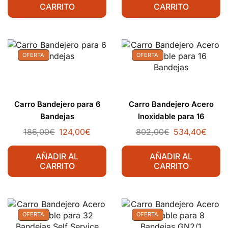
CARRITO
CARRITO
OFERTA
OFERTA
Carro Bandejero para 6
Carro Bandejero Acero
Bandejas
Inoxidable para 16
Bandejas
186,00
€
124,00
€
802,00
€
534,40
€
AÑADIR AL
AÑADIR AL
CARRITO
CARRITO
OFERTA
OFERTA