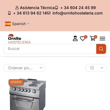
Asistencia Técnica
+ 34 604 24 45 99
+ 34 613 94 62 14
info@ornitohosteleria.com
Spanish
▼
0
0
Buscar
Armarios refrigerados
OFERTA