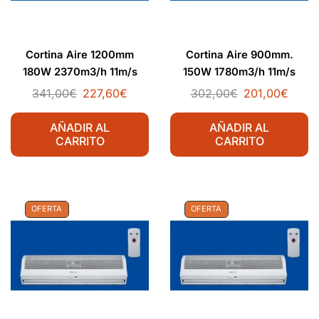
Cortina Aire 1200mm
Cortina Aire 900mm.
180W 2370m3/h 11m/s
150W 1780m3/h 11m/s
HTW
341,00
€
227,60
€
302,00
€
201,00
€
AÑADIR AL
AÑADIR AL
CARRITO
CARRITO
OFERTA
OFERTA