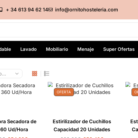
+ 34 613 94 62 14
info@ornitohosteleria.com
dable
Lavado
Mobiliario
Menaje
Super Ofertas
OFERTA
O
ora Secadora de
Estirilizador de Cuchillos
Est
360 Ud/Hora
Capacidad 20 Unidades
Ca