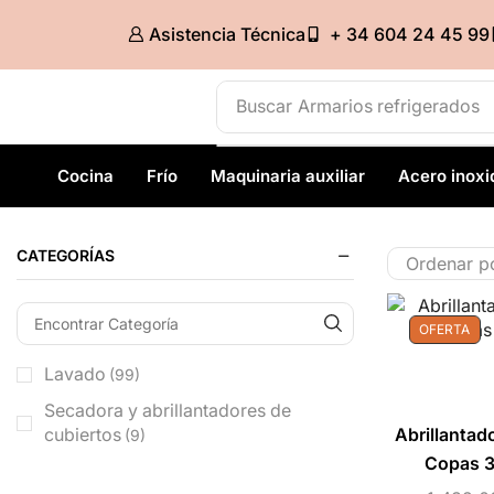
Asistencia Técnica
+ 34 604 24 45 99
Buscar
Armarios refrigerados
Cocina
Frío
Maquinaria auxiliar
Acero inoxi
CATEGORÍAS
OFERTA
Lavado
(99)
Secadora y abrillantadores de
cubiertos
Abrillantad
(9)
Copas 