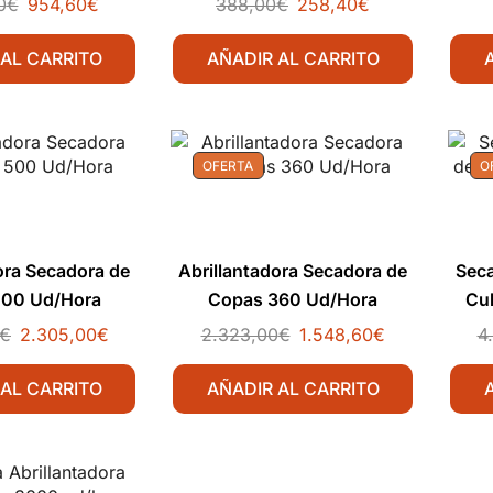
0
€
954,60
€
388,00
€
258,40
€
 AL CARRITO
AÑADIR AL CARRITO
OFERTA
O
ora Secadora de
Abrillantadora Secadora de
Seca
500 Ud/Hora
Copas 360 Ud/Hora
Cu
€
2.305,00
€
2.323,00
€
1.548,60
€
4
 AL CARRITO
AÑADIR AL CARRITO