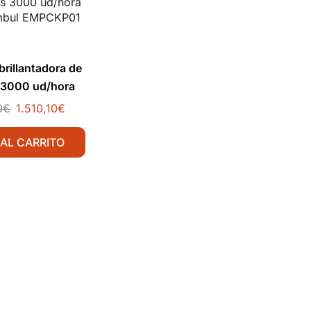
rillantadora de
 3000 ud/hora
ambul EMPCKP01
0
€
1.510,10
€
 AL CARRITO