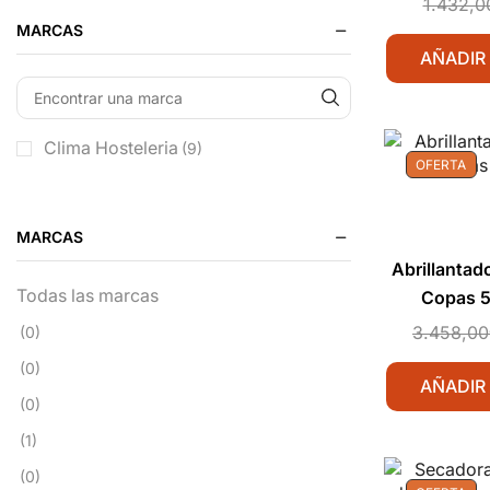
1.432,0
MARCAS
AÑADIR
Clima Hosteleria
(9)
OFERTA
MARCAS
Abrillantad
Todas las marcas
Copas 
3.458,00
(0)
(0)
AÑADIR
(0)
(1)
(0)