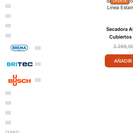
OFERTA
(0)
(0)
(0)
Secadora Ab
(0)
Cubiertos
Línea Est
2.265,0
(0)
AÑADIR
(0)
(0)
(0)
(0)
(0)
(0)
(2492)