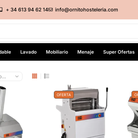
+ 34 613 94 62 14
info@ornitohosteleria.com
dable
Lavado
Mobiliario
Menaje
Super Ofertas
OFERTA
O