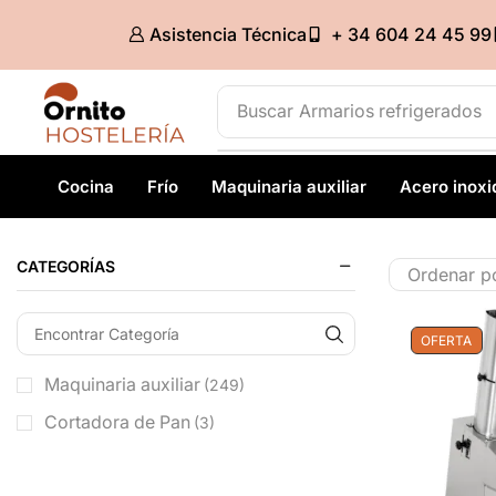
Asistencia Técnica
+ 34 604 24 45 99
Buscar
Armarios refrigerados
Cocina
Frío
Maquinaria auxiliar
Acero inoxi
CATEGORÍAS
OFERTA
Maquinaria auxiliar
(249)
Cortadora de Pan
(3)