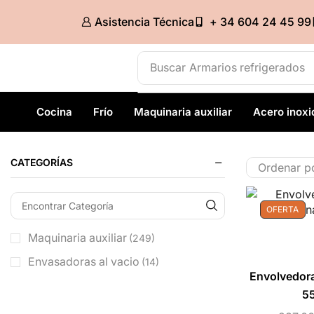
Asistencia Técnica
+ 34 604 24 45 99
Buscar
Armarios refrigerados
Cocina
Frío
Maquinaria auxiliar
Acero inoxi
CATEGORÍAS
OFERTA
Maquinaria auxiliar
(249)
Envasadoras al vacio
(14)
Envolvedora
5