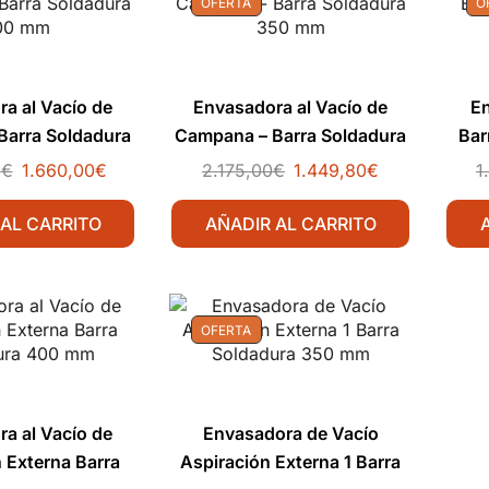
OFERTA
O
a al Vacío de
Envasadora al Vacío de
En
Barra Soldadura
Campana – Barra Soldadura
Bar
00 mm
350 mm
0
€
1.660,00
€
2.175,00
€
1.449,80
€
1
 AL CARRITO
AÑADIR AL CARRITO
OFERTA
a al Vacío de
Envasadora de Vacío
 Externa Barra
Aspiración Externa 1 Barra