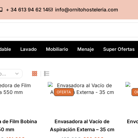
+ 34 613 94 62 14
info@ornitohosteleria.com
dable
Lavado
Mobiliario
Menaje
Super Ofertas
OFERTA
O
 de Film Bobina
Envasadora al Vacío de
Envo
50 mm
Aspiración Externa – 35 cm