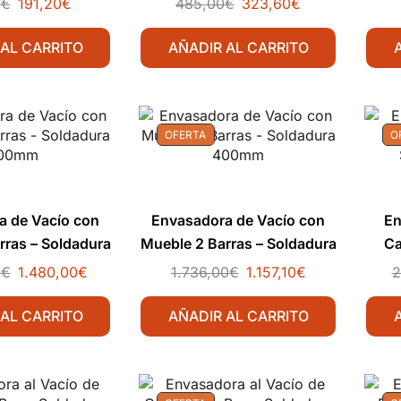
0
€
191,20
€
485,00
€
323,60
€
 AL CARRITO
AÑADIR AL CARRITO
OFERTA
O
a de Vacío con
Envasadora de Vacío con
En
rras – Soldadura
Mueble 2 Barras – Soldadura
Ca
00mm
400mm
0
€
1.480,00
€
1.736,00
€
1.157,10
€
2
 AL CARRITO
AÑADIR AL CARRITO