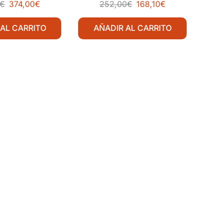
ura 400 mm
Soldadura 350 mm
€
374,00
€
252,00
€
168,10
€
 AL CARRITO
AÑADIR AL CARRITO