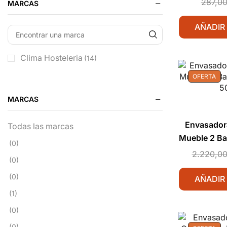
287,0
MARCAS
AÑADIR
Clima Hosteleria
(14)
OFERTA
MARCAS
Envasador
Todas las marcas
Mueble 2 Ba
(0)
5
2.220,0
(0)
(0)
AÑADIR
(1)
(0)
(0)