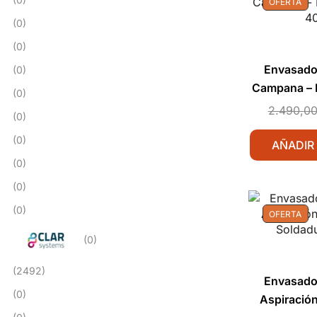
OFERTA
(0)
(0)
Envasador
(0)
Campana – 
(0)
4
2.490,0
(0)
(0)
AÑADIR
(0)
(0)
(0)
OFERTA
(0)
(2492)
Envasador
(0)
Aspiración