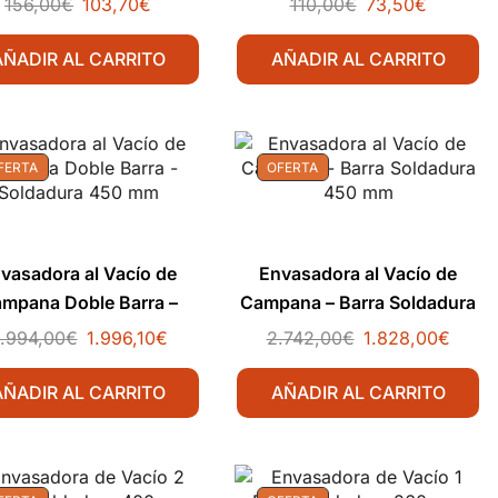
156,00
€
103,70
€
110,00
€
73,50
€
AÑADIR AL CARRITO
AÑADIR AL CARRITO
FERTA
OFERTA
vasadora al Vacío de
Envasadora al Vacío de
mpana Doble Barra –
Campana – Barra Soldadura
Soldadura 450 mm
450 mm
.994,00
€
1.996,10
€
2.742,00
€
1.828,00
€
AÑADIR AL CARRITO
AÑADIR AL CARRITO