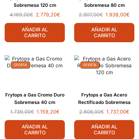
Sobremesa 120 cm
Sobremesa 80 cm
4.169,00
€
2.779,20
€
2.907,00
€
1.938,00
€
AÑADIR AL
AÑADIR AL
CARRITO
CARRITO
OFERTA
OFERTA
Frytops a Gas Cromo Duro
Frytops a Gas Acero
Sobremesa 40 cm
Rectificado Sobremesa
120 cm
1.739,00
€
1.159,20
€
2.606,00
€
1.737,00
€
AÑADIR AL
AÑADIR AL
CARRITO
CARRITO