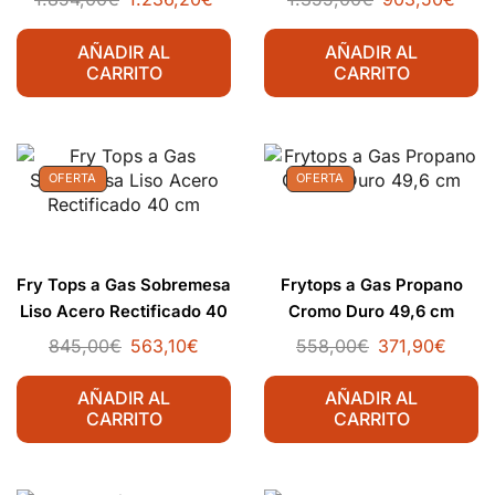
AÑADIR AL
AÑADIR AL
CARRITO
CARRITO
OFERTA
OFERTA
Fry Tops a Gas Sobremesa
Frytops a Gas Propano
Liso Acero Rectificado 40
Cromo Duro 49,6 cm
cm
845,00
€
563,10
€
558,00
€
371,90
€
AÑADIR AL
AÑADIR AL
CARRITO
CARRITO