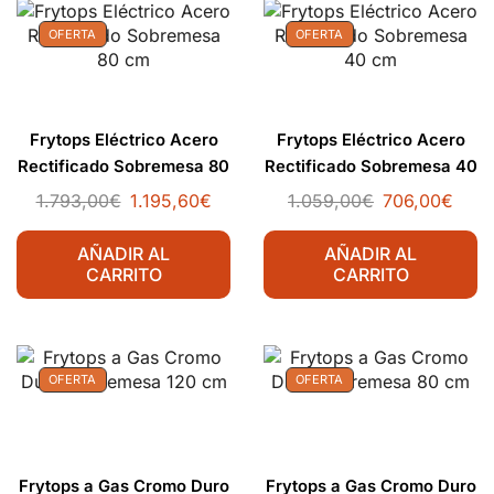
OFERTA
OFERTA
Frytops Eléctrico Acero
Frytops Eléctrico Acero
Rectificado Sobremesa 80
Rectificado Sobremesa 40
cm
cm
1.793,00
€
1.195,60
€
1.059,00
€
706,00
€
AÑADIR AL
AÑADIR AL
CARRITO
CARRITO
OFERTA
OFERTA
Frytops a Gas Cromo Duro
Frytops a Gas Cromo Duro