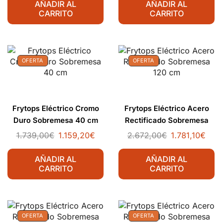
AÑADIR AL
AÑADIR AL
CARRITO
CARRITO
OFERTA
OFERTA
Frytops Eléctrico Cromo
Frytops Eléctrico Acero
Duro Sobremesa 40 cm
Rectificado Sobremesa
120 cm
1.739,00
€
1.159,20
€
2.672,00
€
1.781,10
€
AÑADIR AL
AÑADIR AL
CARRITO
CARRITO
OFERTA
OFERTA