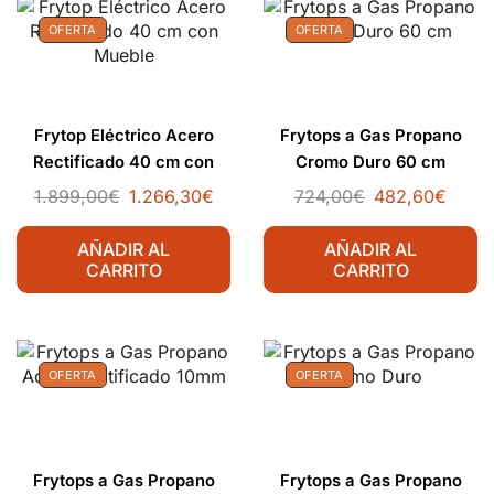
OFERTA
OFERTA
Frytop Eléctrico Acero
Frytops a Gas Propano
Rectificado 40 cm con
Cromo Duro 60 cm
Mueble
1.899,00
€
1.266,30
€
724,00
€
482,60
€
AÑADIR AL
AÑADIR AL
CARRITO
CARRITO
OFERTA
OFERTA
Frytops a Gas Propano
Frytops a Gas Propano