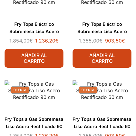
Fry Tops Eléctrico
Fry Tops Eléctrico
Sobremesa Liso Acero
Sobremesa Liso Acero
Rectificado 90 cm
Rectificado 60 cm
1.854,00
€
1.236,20
€
1.355,00
€
903,50
€
AÑADIR AL
AÑADIR AL
CARRITO
CARRITO
OFERTA
OFERTA
Fry Tops a Gas Sobremesa
Fry Tops a Gas Sobremesa
Liso Acero Rectificado 90
Liso Acero Rectificado 60
cm
cm
1.854,00
€
1.236,20
€
1.355,00
€
903,50
€