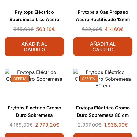
Fry tops Eléctrico
Frytops a Gas Propano
Sobremesa Liso Acero
Acero Rectificado 12mm
Rectificado 12 mm
845,00
€
563,10
€
622,00
€
414,60
€
AÑADIR AL
AÑADIR AL
CARRITO
CARRITO
OFERTA
OFERTA
Frytops Eléctrico Cromo
Frytops Eléctrico Cromo
Duro Sobremesa
Duro Sobremesa 80 cm
4.169,00
€
2.779,20
€
2.907,00
€
1.938,00
€