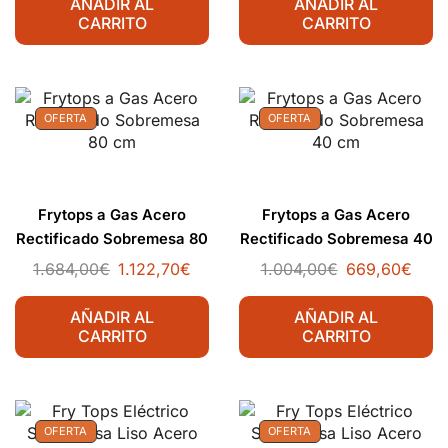
AÑADIR AL
AÑADIR AL
CARRITO
CARRITO
OFERTA
OFERTA
Frytops a Gas Acero
Frytops a Gas Acero
Rectificado Sobremesa 80
Rectificado Sobremesa 40
cm
cm
1.684,00
€
1.122,70
€
1.004,00
€
669,60
€
AÑADIR AL
AÑADIR AL
CARRITO
CARRITO
OFERTA
OFERTA