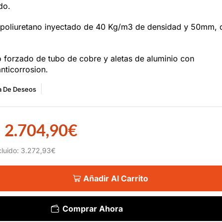
do.
 poliuretano inyectado de 40 Kg/m3 de densidad y 50mm, 
o forzado de tubo de cobre y aletas de aluminio con
nticorrosion.
ta De Deseos
2.704,90
€
cluido:
3.272,93
€
Añadir Al Carrito
Comprar Ahora