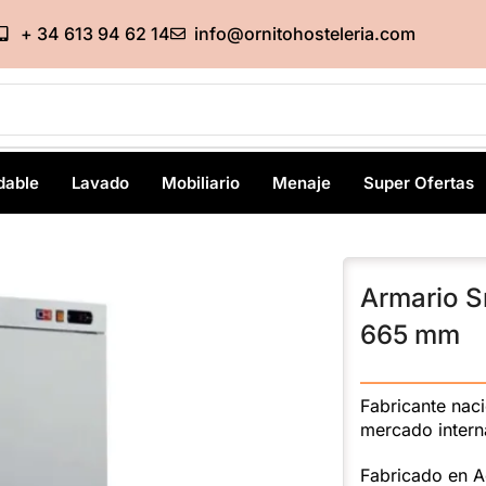
+ 34 613 94 62 14
info@ornitohosteleria.com
dable
Lavado
Mobiliario
Menaje
Super Ofertas
Armario S
665 mm
———————
Fabricante nac
mercado intern
Fabricado en Ac