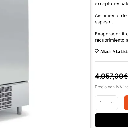
excepto respal
Aislamiento de
espesor.
Evaporador tir
recubrimiento a
Añadir A La Lis
4.057,00
€
Precio con IVA in