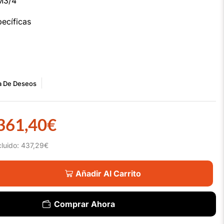
M3/4
ecíficas
ta De Deseos
361,40
€
cluido:
437,29
€
Añadir Al Carrito
Comprar Ahora