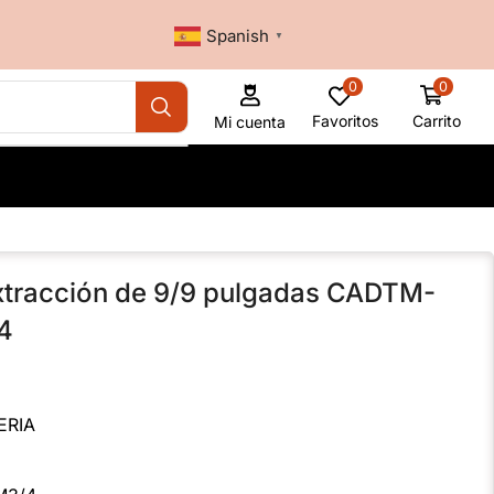
Spanish
▼
0
0
Favoritos
Carrito
Mi cuenta
xtracción de 9/9 pulgadas CADTM-
4
ERIA