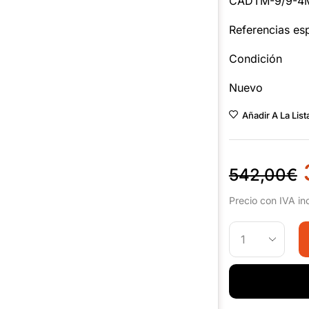
CADTM-9/9-4
Referencias esp
Condición
Nuevo
Añadir A La Lis
542,00
€
Precio con IVA in