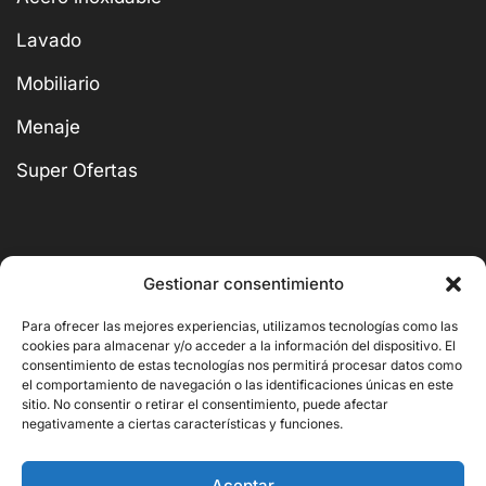
Lavado
Mobiliario
Menaje
Super Ofertas
Gestionar consentimiento
BUSCAR
Para ofrecer las mejores experiencias, utilizamos tecnologías como las
cookies para almacenar y/o acceder a la información del dispositivo. El
consentimiento de estas tecnologías nos permitirá procesar datos como
el comportamiento de navegación o las identificaciones únicas en este
sitio. No consentir o retirar el consentimiento, puede afectar
negativamente a ciertas características y funciones.
Copyright © 2026 Ornito Hostelería
Aceptar