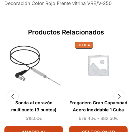
Decoración Color Rojo Frente vitrina VRE/V-250
Productos Relacionados
OFERTA
Sonda al corazón
Fregadero Gran Capacidad
multipunto (3 puntos)
Acero Inoxidable 1 Cuba
MILLENNIAL MKSCMU
Derecha Sin Mueble Fondo
518,00
€
679,40
€
-
882,50
€
Línea Padova
70 cm