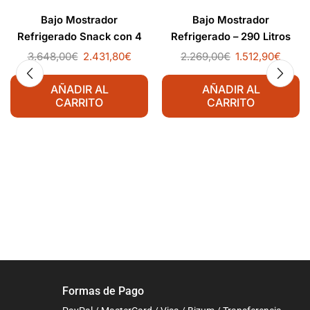
Bajo Mostrador
Bajo Mostrador
Refrigerado Snack con 4
Refrigerado – 290 Litros
Cajones – 250 Litros
3.648,00
€
2.431,80
€
2.269,00
€
1.512,90
€
AÑADIR AL
AÑADIR AL
CARRITO
CARRITO
Formas de Pago