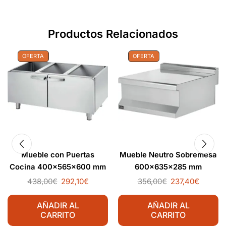
Productos Relacionados
OFERTA
OFERTA
Mueble con Puertas
Mueble Neutro Sobremesa
Cocina 400x565x600 mm
600x635x285 mm
438,00
€
292,10
€
356,00
€
237,40
€
AÑADIR AL
AÑADIR AL
CARRITO
CARRITO