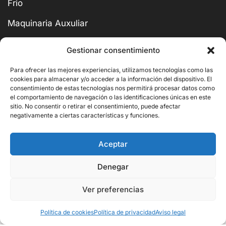
Frio
Maquinaria Auxuliar
Acero inoxidable
Gestionar consentimiento
Lavado
Para ofrecer las mejores experiencias, utilizamos tecnologías como las
cookies para almacenar y/o acceder a la información del dispositivo. El
Mobiliario
consentimiento de estas tecnologías nos permitirá procesar datos como
el comportamiento de navegación o las identificaciones únicas en este
Menaje
sitio. No consentir o retirar el consentimiento, puede afectar
negativamente a ciertas características y funciones.
Super Ofertas
Aceptar
Denegar
BUSCAR
Ver preferencias
657,00
€
Añadir Al Carrito
437,80
€
Política de cookies
Política de privacidad
Aviso legal