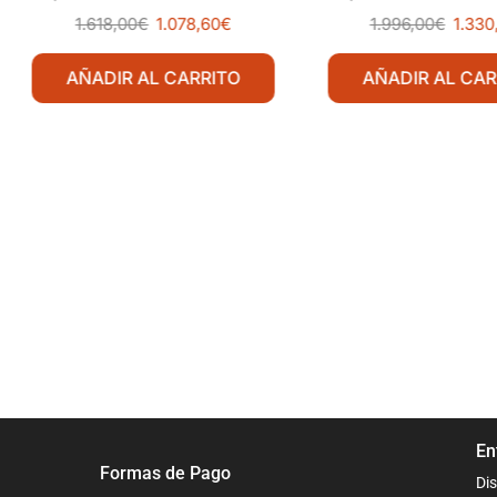
33 cm
33 cm
1.618,00
€
1.078,60
€
1.996,00
€
1.330
AÑADIR AL CARRITO
AÑADIR AL CAR
En
Formas de Pago
Dis