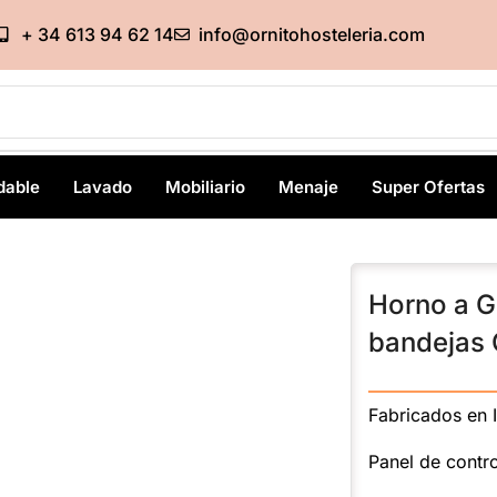
+ 34 613 94 62 14
info@ornitohosteleria.com
dable
Lavado
Mobiliario
Menaje
Super Ofertas
Horno a G
bandejas 
———————
Fabricados en I
Panel de contro