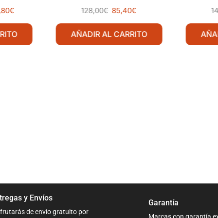
,80
€
128,00
€
85,40
€
1
RITO
AÑADIR AL CARRITO
AÑA
tregas y Envíos
Garantía
frutarás de envío gratuito por
Marcas con garantía e