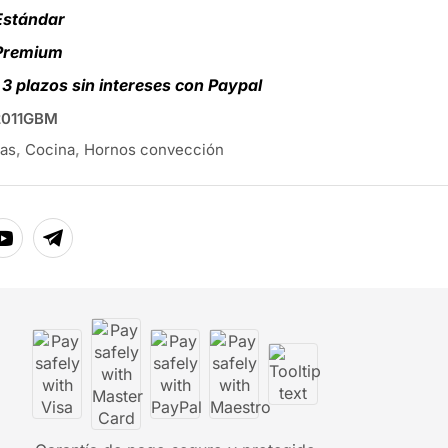
Estándar
 Premium
3 plazos sin intereses con Paypal
011GBM
as
,
Cocina
,
Hornos convección