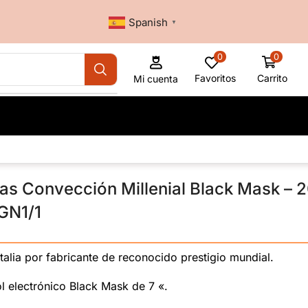
Spanish
▼
0
0
Favoritos
Carrito
Mi cuenta
as Convección Millenial Black Mask – 
GN1/1
————————————————————————————
talia por fabricante de reconocido prestigio mundial.
l electrónico Black Mask de 7 «.