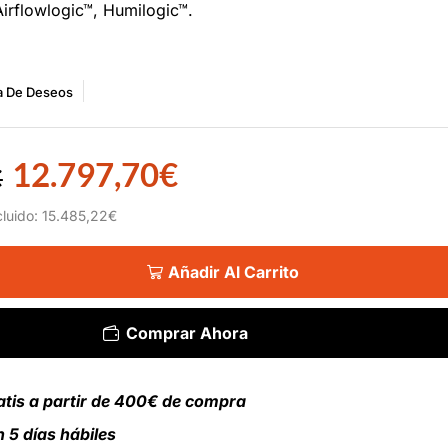
irflowlogic™, Humilogic™.
ta De Deseos
12.797,70
€
€
cluido:
15.485,22
€
Añadir Al Carrito
Comprar Ahora
atis a partir de 400€ de compra
 5 días hábiles