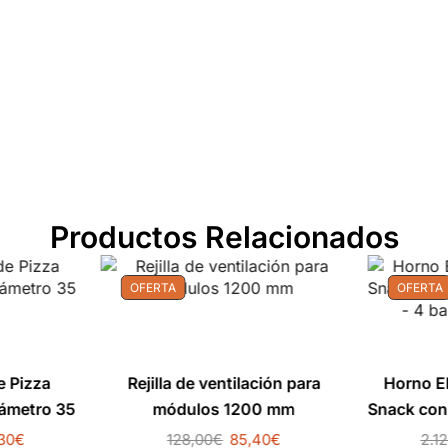
Productos Relacionados
OFERTA
OFERTA
e Pizza
Rejilla de ventilación para
Horno E
ámetro 35
módulos 1200 mm
Snack con 
– 4 b
30
€
128,00
€
85,40
€
2.1