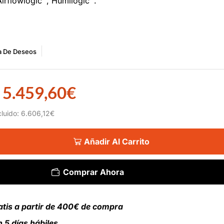
irflowlogic™, Humilogic™.
ta De Deseos
5.459,60
€
cluido:
6.606,12
€
Añadir Al Carrito
Comprar Ahora
atis a partir de 400€ de compra
 5 días hábiles