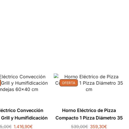
OFERTA
léctrico Convección
Horno Eléctrico de Pizza
Grill y Humifidicación
Compacto 1 Pizza Diámetro 35
andejas 60×40 cm
cm
25,00
€
1.416,90
€
539,00
€
359,30
€