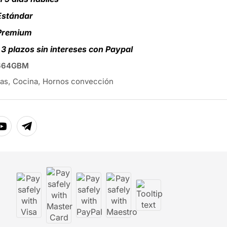
Estándar
 Premium
3 plazos sin intereses con Paypal
664GBM
as
,
Cocina
,
Hornos convección