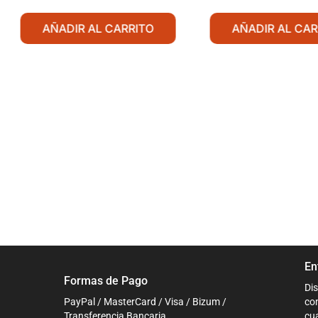
AÑADIR AL CARRITO
AÑADIR AL CAR
En
Formas de Pago
Dis
PayPal / MasterCard / Visa / Bizum /
co
Transferencia Bancaria
cua