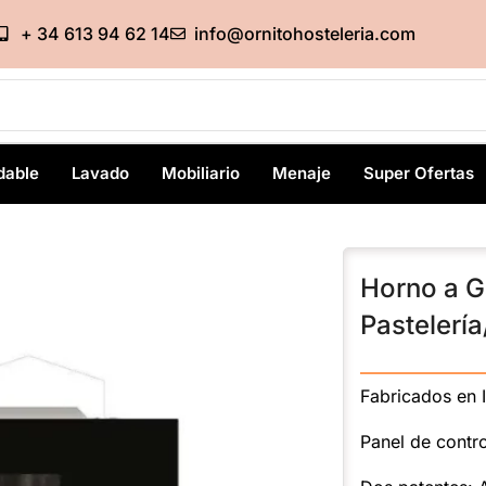
+ 34 613 94 62 14
info@ornitohosteleria.com
dable
Lavado
Mobiliario
Menaje
Super Ofertas
Horno a G
Pastelerí
———————
Fabricados en I
Panel de contro