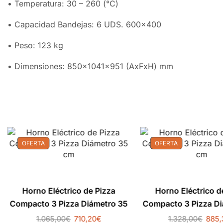
• Temperatura: 30 – 260 (°C)
• Capacidad Bandejas: 6 UDS. 600×400
• Peso: 123 kg
• Dimensiones: 850x1041x951 (AxFxH) mm
OFERTA
OFERTA
Horno Eléctrico de Pizza
Horno Eléctrico d
Compacto 3 Pizza Diámetro 35
Compacto 3 Pizza Di
cm
cm
1.065,00
€
710,20
€
1.328,00
€
885,