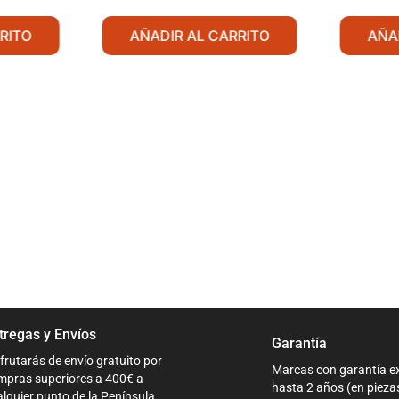
RITO
AÑADIR AL CARRITO
AÑA
tregas y Envíos
Garantía
frutarás de envío gratuito por
Marcas con garantía e
mpras superiores a 400€ a
hasta 2 años (en pieza
lquier punto de la Península