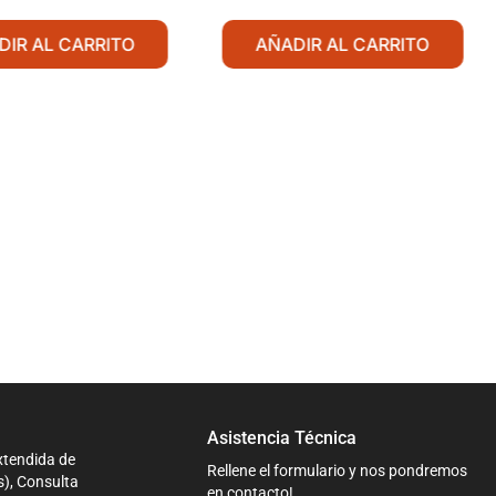
DIR AL CARRITO
AÑADIR AL CARRITO
Asistencia Técnica
xtendida de
Rellene el formulario y nos pondremos
s), Consulta
en contacto!