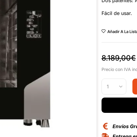
Dos patentes: A
Fácil de usar.
Añadir A La Lis
8.189,00
€
Precio con IVA in
Envíos Gr
Entrega en