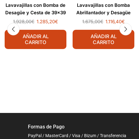
Lavavajillas con Bomba de
Lavavajillas con Bomba
Desagüe y Cesta de 39×39
Abrillantador y Desagüe
cm
Cesta de 40x40cm
1.928,00
€
1.285,20
€
1.675,00
€
1.116,40
€
AÑADIR AL
AÑADIR AL
CARRITO
CARRITO
Formas de Pago
PayPal / MasterCard / Visa / Bizum / Transferencia