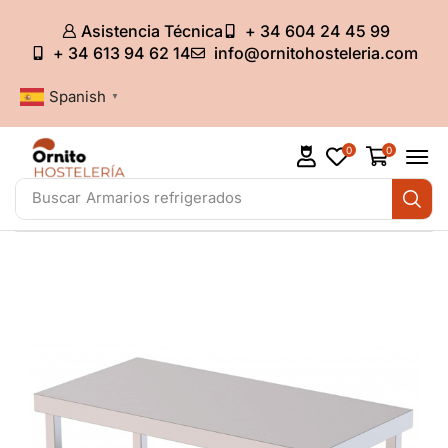
Asistencia Técnica
+ 34 604 24 45 99
+ 34 613 94 62 14
info@ornitohosteleria.com
Spanish
▼
0
0
Buscar
Armarios refrigerados