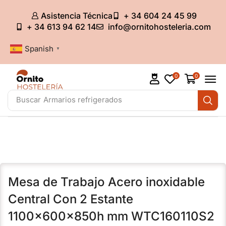
Asistencia Técnica
+ 34 604 24 45 99
+ 34 613 94 62 14
info@ornitohosteleria.com
Spanish
▼
0
0
Buscar
Armarios refrigerados
Mesa de Trabajo Acero inoxidable
Central Con 2 Estante
1100x600x850h mm WTC160110S2