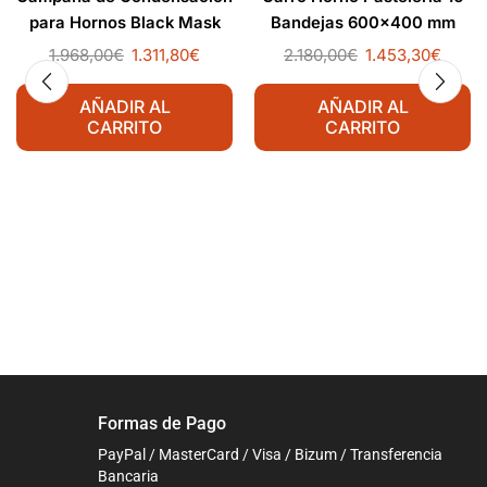
para Hornos Black Mask
Bandejas 600×400 mm
1.968,00
€
1.311,80
€
2.180,00
€
1.453,30
€
AÑADIR AL
AÑADIR AL
CARRITO
CARRITO
Formas de Pago
PayPal / MasterCard / Visa / Bizum / Transferencia
Bancaria