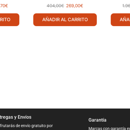
,70
€
404,00
€
269,00
€
1.9
RITO
AÑADIR AL CARRITO
AÑA
tregas y Envíos
Garantía
frutarás de envío gratuito por
Marcas con garantía e