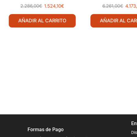
2.286,00
€
1.524,10
€
6.261,00
€
4.173
AÑADIR AL CARRITO
AÑADIR AL CAR
En
Formas de Pago
Dis