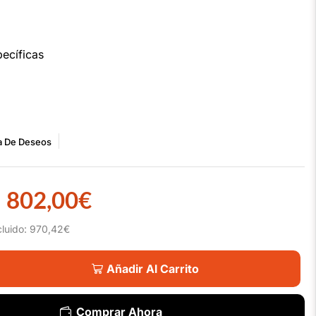
ecíficas
ta De Deseos
802,00
€
cluido:
970,42
€
Añadir Al Carrito
Comprar Ahora