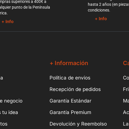
mpras superiores a 400€ a
hasta 2 años (en pieza
lquier punto de la Península
condiciones.
rica.
+ Info
+ Info
+ Información
Ca
sa
Política de envíos
Co
Recepción de pedidos
Fr
e negocio
Garantía Estándar
Ma
 tu idea
Garantía Premium
Ac
tos
Devolución y Reembolso
La