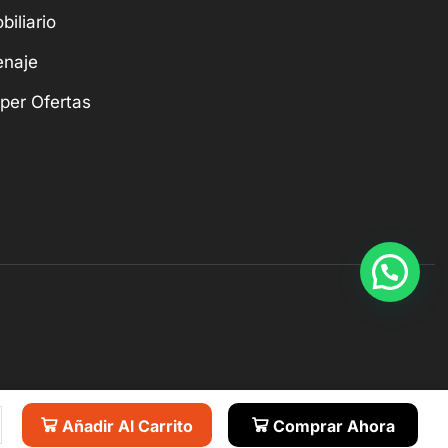
biliario
naje
per Ofertas
Añadir Al Carrito
Comprar Ahora