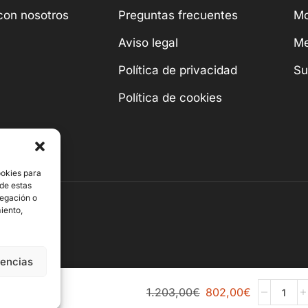
con nosotros
Preguntas frecuentes
Mo
Aviso legal
Me
Política de privacidad
Su
Política de cookies
ookies para
 de estas
vegación o
miento,
rencias
1.203,00
€
802,00
€