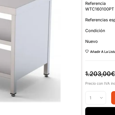
Referencia
WTC160100PT
Referencias esp
Condición
Nuevo
Añadir A La Lis
1.203,00
€
Precio con IVA in