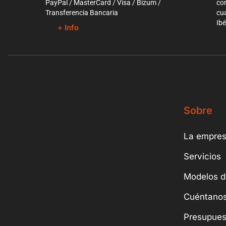
PayPal / MasterCard / Visa / Bizum /
co
Transferencia Bancaria
cua
Ibé
+ Info
Sobre
La empre
Servicios
Modelos d
Cuéntanos
Presupues