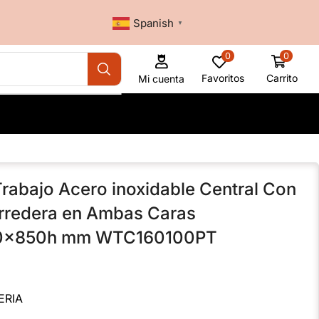
Spanish
▼
0
0
Favoritos
Carrito
Mi cuenta
rabajo Acero inoxidable Central Con
rredera en Ambas Caras
0x850h mm WTC160100PT
ERIA