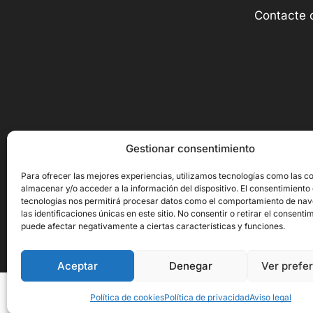
Contacte 
Gestionar consentimiento
Para ofrecer las mejores experiencias, utilizamos tecnologías como las c
almacenar y/o acceder a la información del dispositivo. El consentimiento
tecnologías nos permitirá procesar datos como el comportamiento de na
las identificaciones únicas en este sitio. No consentir o retirar el consenti
Copyright © 2026 Ornito Hostelería
puede afectar negativamente a ciertas características y funciones.
Aceptar
Denegar
Ver prefe
Mesa de Trabajo Acero inoxidab...
Política de cookies
Política de privacidad
Aviso legal