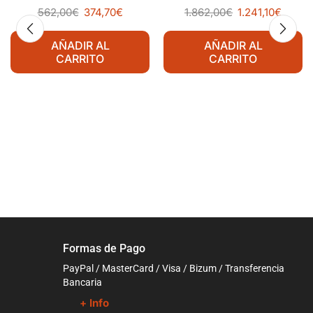
mm
MKKC610C Línea Padova
562,00
€
374,70
€
1.862,00
€
1.241,10
€
AÑADIR AL
AÑADIR AL
CARRITO
CARRITO
Formas de Pago
PayPal / MasterCard / Visa / Bizum / Transferencia
Bancaria
+ Info