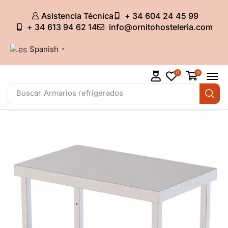
Asistencia Técnica
+ 34 604 24 45 99
+ 34 613 94 62 14
info@ornitohosteleria.com
Spanish
▼
0
0
Buscar
Armarios refrigerados