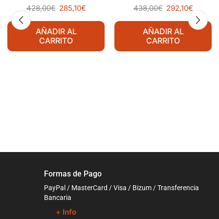
428,00
€
285,10
€
438,00
€
292,10
€
AÑADIR AL
AÑADIR AL
CARRITO
CARRITO
Formas de Pago
PayPal / MasterCard / Visa / Bizum / Transferencia
Bancaria
+ Info