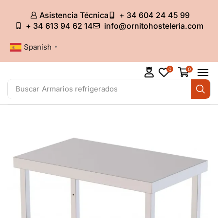
Asistencia Técnica
+ 34 604 24 45 99
+ 34 613 94 62 14
info@ornitohosteleria.com
Spanish
▼
0
0
Buscar
Armarios refrigerados