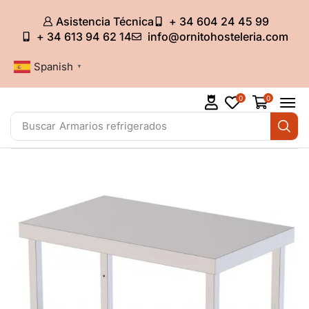
Asistencia Técnica
+ 34 604 24 45 99
+ 34 613 94 62 14
info@ornitohosteleria.com
Spanish
▼
0
0
Buscar
Armarios refrigerados