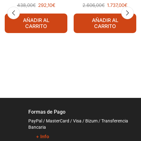
MKKC1620 Línea Padova
438,00
€
292,10
€
2.606,00
€
1.737,00
€
AÑADIR AL
AÑADIR AL
CARRITO
CARRITO
Formas de Pago
PayPal / MasterCard / Visa / Bizum / Transferencia
Bancaria
+ Info