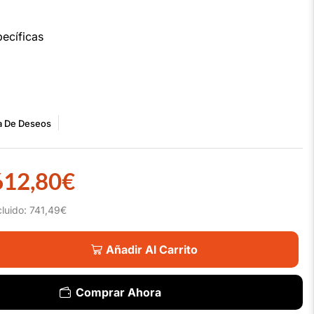
ecíficas
ta De Deseos
612,80
€
cluido:
741,49
€
Añadir Al Carrito
Comprar Ahora