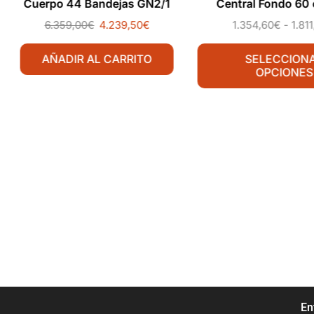
Cuerpo 44 Bandejas GN2/1
Central Fondo 60
Puerta Corredera 
6.359,00
€
4.239,50
€
1.354,60
€
-
1.81
AÑADIR AL CARRITO
SELECCION
OPCIONES
En