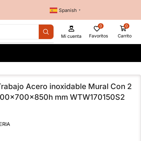
Spanish
▼
0
0
Favoritos
Carrito
Mi cuenta
rabajo Acero inoxidable Mural Con 2
1500x700x850h mm WTW170150S2
ERIA