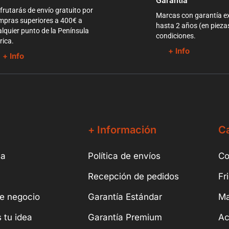
Garantía
frutarás de envío gratuito por
Marcas con garantía e
mpras superiores a 400€ a
hasta 2 años (en pieza
lquier punto de la Península
condiciones.
rica.
+ Info
+ Info
+ Información
Ca
sa
Política de envíos
Co
Recepción de pedidos
Fr
e negocio
Garantía Estándar
Ma
 tu idea
Garantía Premium
Ac