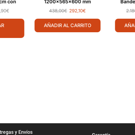
 cm con
1200x565x600 mm
Bande
a 1 Cara
1,90
€
438,00
€
292,10
€
2.18
AR
AÑADIR AL CARRITO
AÑA
tregas y Envíos