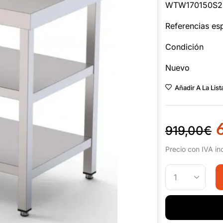
WTW170150S2
Referencias esp
Condición
Nuevo
Añadir A La Lis
919,00
€
Precio con IVA in