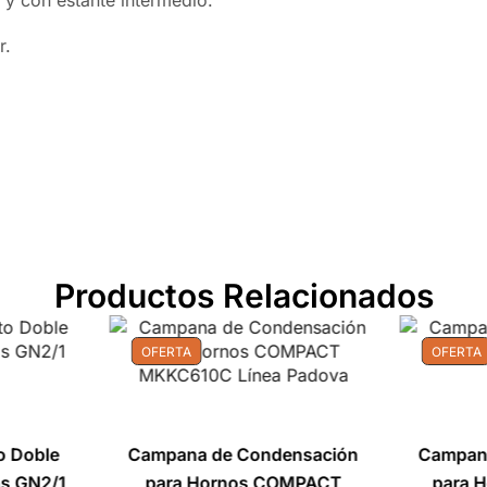
 y con estante intermedio.
r.
Productos Relacionados
OFERTA
OFERTA
to Doble
Campana de Condensación
Campan
as GN2/1
para Hornos COMPACT
para 