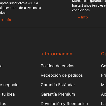
Marcas con garantía e
mpras superiores a 400€ a
hasta 2 años (en pieza
lquier punto de la Península
condiciones.
rica.
+ Info
+ Info
+ Información
Ca
sa
Política de envíos
Co
Recepción de pedidos
Fr
e negocio
Garantía Estándar
Ma
 tu idea
Garantía Premium
Ac
tos
Devolución y Reembolso
La