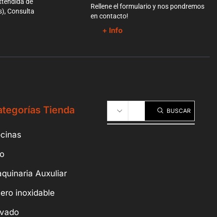
xtendida de
Rellene el formulario y nos pondremos
s), Consulta
en contacto!
+ Info
tegorías Tienda
BUSCAR
cinas
io
quinaria Auxuliar
ero inoxidable
vado