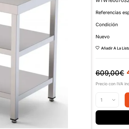
WTW160070S
Referencias esp
Condición
Nuevo
Añadir A La Lis
609,00
€
Precio con IVA in