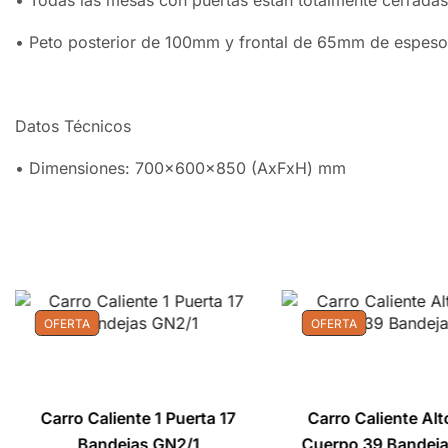
• Todas las mesas con puertas están totalmente cerradas
• Peto posterior de 100mm y frontal de 65mm de espeso
Datos Técnicos
• Dimensiones: 700x600x850 (AxFxH) mm
OFERTA
OFERTA
Carro Caliente 1 Puerta 17
Carro Caliente Al
Bandejas GN2/1
Cuerpo 39 Bandej