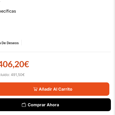
2
ecíficas
ta De Deseos
406,20
€
cluido:
491,50
€
Añadir Al Carrito
Comprar Ahora