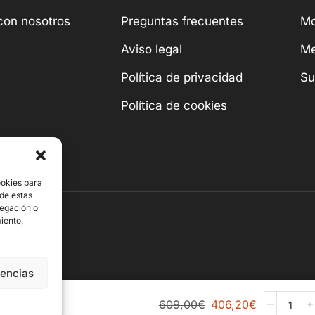
con nosotros
Preguntas frecuentes
Mo
Aviso legal
Me
Política de privacidad
Su
Política de cookies
ookies para
 de estas
vegación o
miento,
rencias
609,00
€
406,20
€