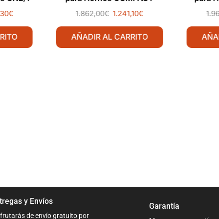
MKKC610C Línea Padova
,30
€
1.862,00
€
1.241,10
€
1.9
RITO
AÑADIR AL CARRITO
AÑA
tregas y Envíos
Garantía
frutarás de envío gratuito por