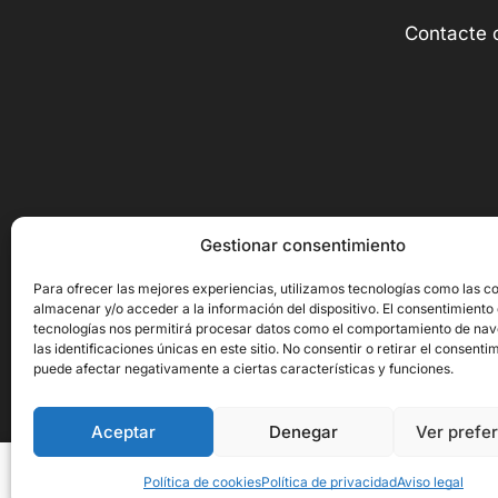
Contacte 
Gestionar consentimiento
Para ofrecer las mejores experiencias, utilizamos tecnologías como las c
almacenar y/o acceder a la información del dispositivo. El consentimiento
tecnologías nos permitirá procesar datos como el comportamiento de na
las identificaciones únicas en este sitio. No consentir o retirar el consenti
Copyright © 2026 Ornito Hostelería
puede afectar negativamente a ciertas características y funciones.
Aceptar
Denegar
Ver prefe
Mesa de Trabajo Acero inoxidab...
Política de cookies
Política de privacidad
Aviso legal