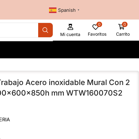
Spanish
▼
0
0
Favoritos
Carrito
Mi cuenta
rabajo Acero inoxidable Mural Con 2
 700x600x850h mm WTW160070S2
ERIA