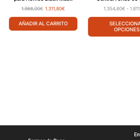
Puerta Corredera 
1.968,00
€
1.311,80
€
1.354,60
€
-
1.81
AÑADIR AL CARRITO
SELECCION
OPCIONES
En