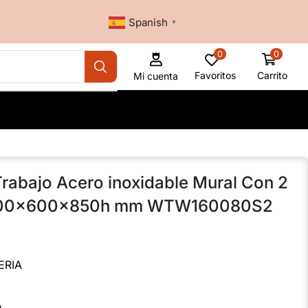
Spanish
▼
0
0
Favoritos
Carrito
Mi cuenta
rabajo Acero inoxidable Mural Con 2
 800x600x850h mm WTW160080S2
ERIA