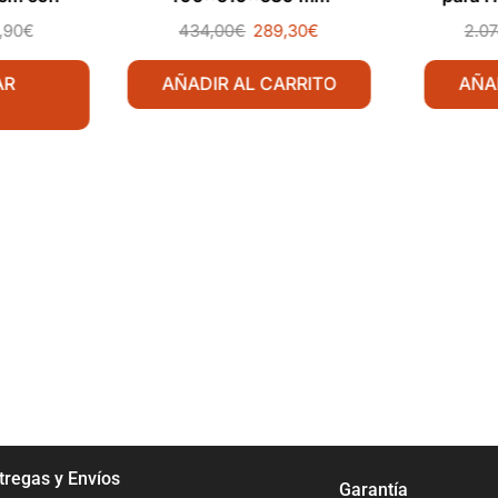
a 1 Cara
1,90
€
434,00
€
289,30
€
2.07
AR
AÑADIR AL CARRITO
AÑA
tregas y Envíos
Garantía