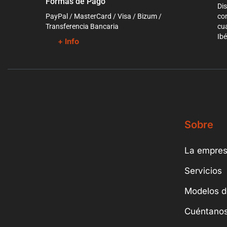
Formas de Pago
Dis
PayPal / MasterCard / Visa / Bizum /
co
Transferencia Bancaria
cua
Ibé
+ Info
Sobre
La empre
Servicios
Modelos d
Cuéntanos