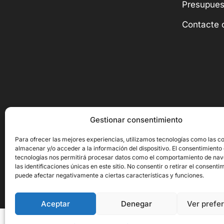
Presupues
Contacte 
Gestionar consentimiento
Para ofrecer las mejores experiencias, utilizamos tecnologías como las c
almacenar y/o acceder a la información del dispositivo. El consentimiento
tecnologías nos permitirá procesar datos como el comportamiento de na
las identificaciones únicas en este sitio. No consentir o retirar el consenti
Copyright © 2026 Ornito Hostelería
puede afectar negativamente a ciertas características y funciones.
Aceptar
Denegar
Ver prefe