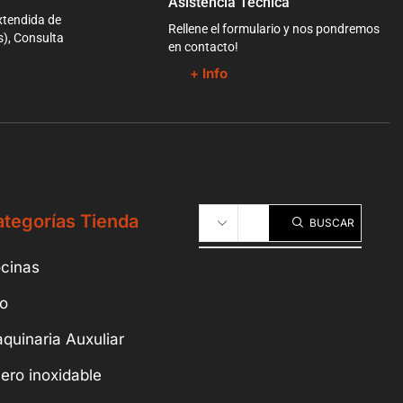
Asistencia Técnica
xtendida de
Rellene el formulario y nos pondremos
s), Consulta
en contacto!
+ Info
tegorías Tienda
BUSCAR
cinas
io
quinaria Auxuliar
ero inoxidable