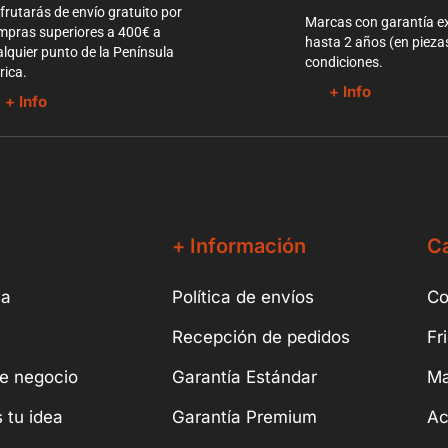
frutarás de envío gratuito por
Marcas con garantía e
mpras superiores a 400€ a
hasta 2 años (en pieza
lquier punto de la Península
condiciones.
rica.
+ Info
+ Info
+ Información
Ca
sa
Política de envíos
Co
Recepción de pedidos
Fr
e negocio
Garantía Estándar
Ma
 tu idea
Garantía Premium
Ac