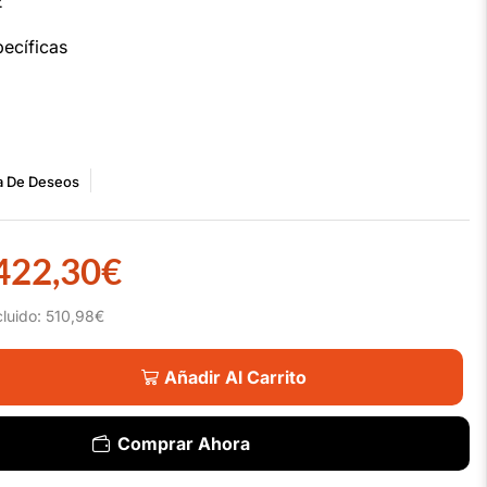
2
ecíficas
ta De Deseos
422,30
€
cluido:
510,98
€
Añadir Al Carrito
Comprar Ahora