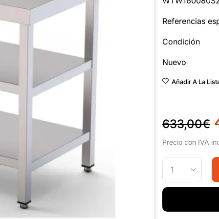
WTW160080S
Referencias esp
Condición
Nuevo
Añadir A La Lis
633,00
€
Precio con IVA in