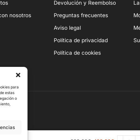
tos
Devolución y Reembolso
La
con nosotros
Preguntas frecuentes
Mo
Aviso legal
Me
Política de privacidad
Su
Política de cookies
ookies para
 de estas
vegación o
miento,
rencias