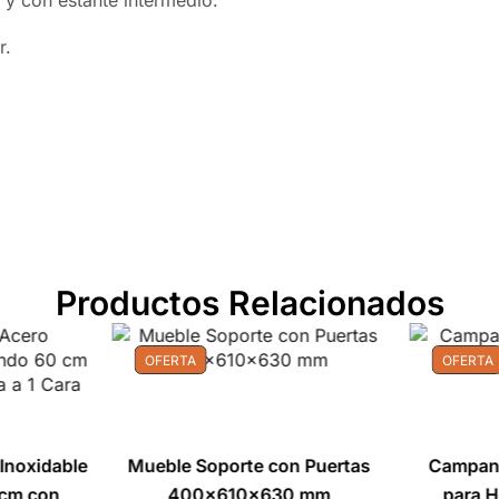
 y con estante intermedio.
r.
Productos Relacionados
OFERTA
OFERTA
Inoxidable
Mueble Soporte con Puertas
Campan
 cm con
400x610x630 mm
para 