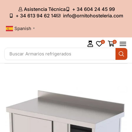
Asistencia Técnica
+ 34 604 24 45 99
+ 34 613 94 62 14
info@ornitohosteleria.com
Spanish
▼
0
0
Buscar
Armarios refrigerados