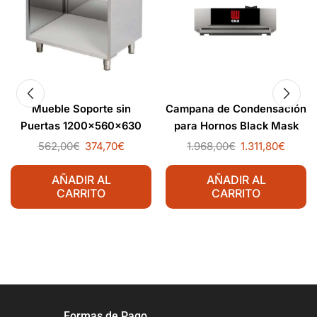
Mueble Soporte sin
Campana de Condensación
Puertas 1200x560x630
para Hornos Black Mask
mm
562,00
€
374,70
€
1.968,00
€
1.311,80
€
AÑADIR AL
AÑADIR AL
CARRITO
CARRITO
Formas de Pago