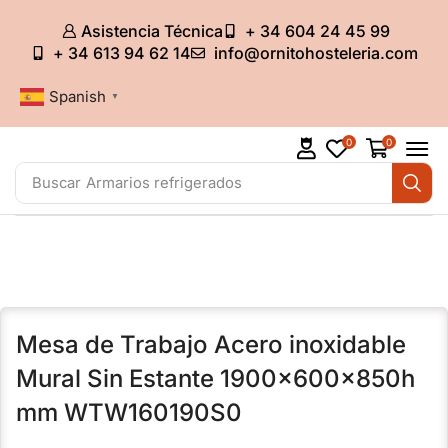
Asistencia Técnica
+ 34 604 24 45 99
+ 34 613 94 62 14
info@ornitohosteleria.com
Spanish
▼
0
0
Buscar
Armarios refrigerados
Mesa de Trabajo Acero inoxidable
Mural Sin Estante 1900x600x850h
mm WTW160190S0