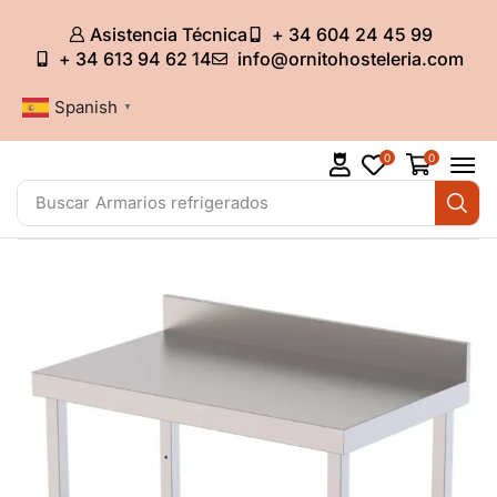
Asistencia Técnica
+ 34 604 24 45 99
+ 34 613 94 62 14
info@ornitohosteleria.com
Spanish
▼
0
0
Buscar
Armarios refrigerados