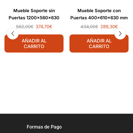
Mueble Soporte sin
Mueble Soporte con
Puertas 1200x560x630
Puertas 400x610x630 mm
mm
562,00
€
374,70
€
434,00
€
289,30
€
AÑADIR AL
AÑADIR AL
CARRITO
CARRITO
Formas de Pago