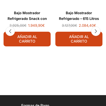
Bajo Mostrador
Bajo Mostrador
Refrigerado Snack con
Refrigerado – 615 Litros
Fregadero – 250 Litros
2.925,00
€
1.949,90
€
3.127,00
€
2.084,40
€
AÑADIR AL
AÑADIR AL
CARRITO
CARRITO
Formas de Pago